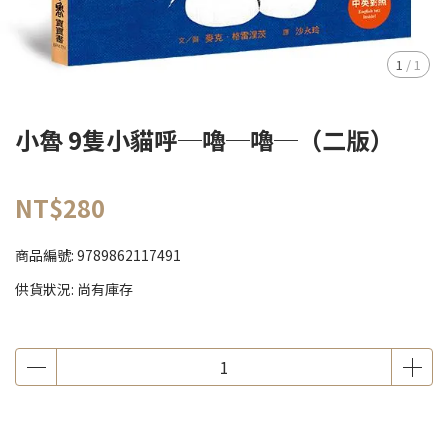
1
/
1
小魯 9隻小貓呼─嚕─嚕─（二版）
NT$280
商品編號:
9789862117491
供貨狀況:
尚有庫存