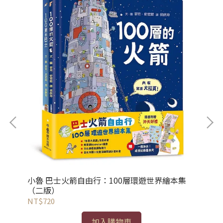
小魯 巴士火箭自由行：100層環遊世界繪本集
（二版）
小
NT$720
NT
加入購物車