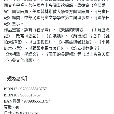
國文系畢業。曾任國立中央圖書館編輯、農復會（今農委
會）圖書館員、美國普林斯敦大學東方圖書館員、《兒童日
報》顧問、中華民國兒童文學學會第二屆理事長、《國語日
報》董事。
作品豐富，譯有《石頭湯》、《天鵝的喇叭》、《山難歷險
記》；改寫《史記》、《白娘娘》、《前後漢》；創作《誰
怕大野狼》、《白玉狐狸》、《小英雄與老郵差》、《小英
雄當小兵》、《蔬菜水果ㄅㄆㄇ》、《誰去掛鈴鐺？》、
《說相聲，學語文》、《國王的長壽麵》等（以上皆為天衛
／小魯文化出版）。
規格說明
ISBN13 / 9789865513757
ISBN10 / 9865513757
EAN貨碼 / 9789865513757
頁數 / 40
尺寸 / 25.9X23.5CM