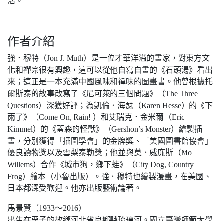
活。
作者介紹
強．穆特（Jon J. Muth）是一位才華洋溢的畫家，對東方文
化和禪宗很有興趣，這可以從他自寫自畫的《石頭湯》看出
來；這正是一本充滿中國風味和禪味的圖畫書。他曾根據托
爾斯泰的故事改寫了《尼可萊的三個問題》（The Three
Questions）深獲好評；為凱倫．海瑟（Karen Hesse）的《下
雨了》（Come On, Rain! ）和艾瑞克．金米爾（Eric
Kimmel）的《蓋森的怪獸》（Gershon’s Monster）繪製插
畫，分別獲得「插圖學會」的金牌獎、「美國圖書館協會」
優良讀物獎以及雪梨泰勒獎；他並與莫．威廉斯（Mo
Willems）合作《城市狗，鄉下蛙》（City Dog, Country
Frog）繪本（小魯出版）。強．穆特也繪製漫畫，在美國、
日本都深受歡迎。他亦出版藝術論著。
馬景賢（1933～2016）
出生在栗子的故鄉河北省良鄉縣琉璃河。國立臺灣師範大學