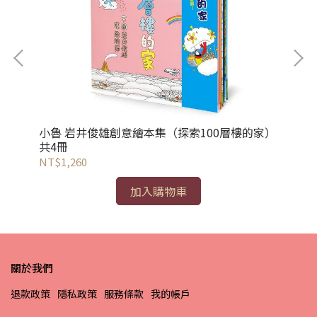
小
小魯 岩井俊雄創意繪本集（探索100層樓的家）
NT
共4冊
NT$1,260
加入購物車
關於我們
退款政策
隱私政策
服務條款
我的帳戶