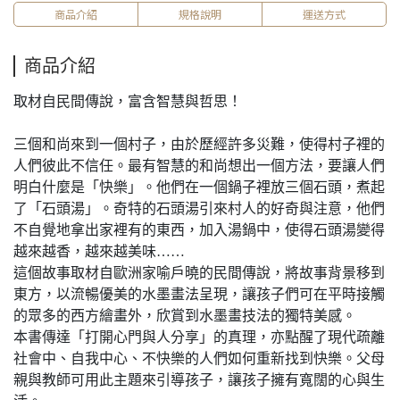
商品介紹
規格說明
運送方式
商品介紹
取材自民間傳說，富含智慧與哲思！
三個和尚來到一個村子，由於歷經許多災難，使得村子裡的
人們彼此不信任。最有智慧的和尚想出一個方法，要讓人們
明白什麼是「快樂」。他們在一個鍋子裡放三個石頭，煮起
了「石頭湯」。奇特的石頭湯引來村人的好奇與注意，他們
不自覺地拿出家裡有的東西，加入湯鍋中，使得石頭湯變得
越來越香，越來越美味……
這個故事取材自歐洲家喻戶曉的民間傳說，將故事背景移到
東方，以流暢優美的水墨畫法呈現，讓孩子們可在平時接觸
的眾多的西方繪畫外，欣賞到水墨畫技法的獨特美感。
本書傳達「打開心門與人分享」的真理，亦點醒了現代疏離
社會中、自我中心、不快樂的人們如何重新找到快樂。父母
親與教師可用此主題來引導孩子，讓孩子擁有寬闊的心與生