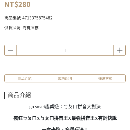
NT$280
商品編號:
4713375875482
供貨狀況:
尚有庫存
商品介紹
規格說明
運送方式
商品介紹
go smart趣桌遊：ㄅㄆㄇ拼音大對決
瘋狂ㄅㄆㄇXㄅㄆㄇ拼音王X最強拼音王X有詞快說
一盒卡牌，多種玩法！