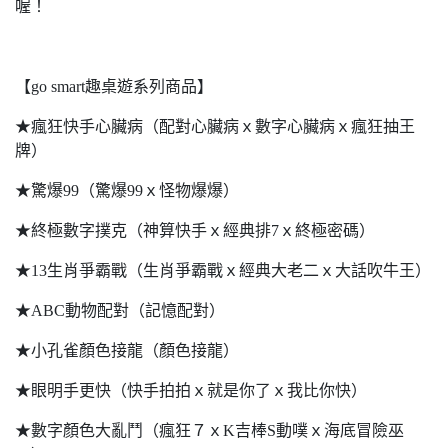
喔！
【go smart趣桌遊系列商品】
★瘋狂快手心臟病（配對心臟病ｘ數字心臟病ｘ瘋狂抽王
牌）
★驚爆99（驚爆99ｘ怪物爆爆）
★終極數字撲克（神算快手ｘ經典排7ｘ終極密碼）
★13生肖爭霸戰（生肖爭霸戰ｘ經典大老二ｘ大話吹牛王）
★ABC動物配對（記憶配對）
★小孔雀顏色接龍（顏色接龍）
★眼明手更快（快手拍拍ｘ就是你了ｘ我比你快）
★數字顏色大亂鬥（瘋狂７ｘK吉棒S動噗ｘ海底冒險巫