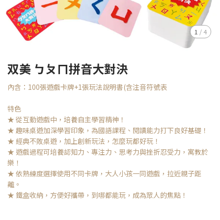
1
/
4
双美 ㄅㄆㄇ拼音大對決
內含：100張遊戲卡牌+1張玩法說明書(含注音符號表
特色
★ 從互動遊戲中，培養自主學習精神！
★ 趣味桌遊加深學習印象，為國語課程、閱讀能力打下良好基礎！
★ 經典不敗桌遊，加上創新玩法，怎麼玩都好玩！
★ 遊戲過程可培養認知力、專注力、思考力與挫折忍受力，寓教於
樂！
★ 依熟練度選擇使用不同卡牌，大人小孩一同遊戲，拉近親子距
離。
★ 鐵盒收納，方便好攜帶，到哪都能玩，成為眾人的焦點！