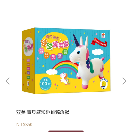
双美 寶貝感知跳跳獨角獸
双
NT$850
NT