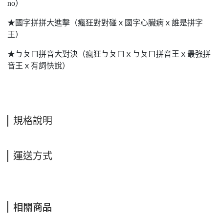
no）
★國字拼拼大進擊（瘋狂對對碰ｘ國字心臟病ｘ誰是拼字
王）
★ㄅㄆㄇ拼音大對決（瘋狂ㄅㄆㄇｘㄅㄆㄇ拼音王ｘ最強拼
音王ｘ有詞快說）
規格說明
運送方式
相關商品