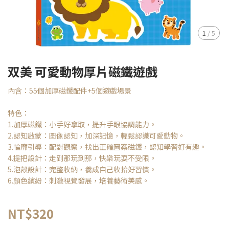
1
/
5
双美 可愛動物厚片磁鐵遊戲
內含：55個加厚磁鐵配件+5個遊戲場景
特色：
1.加厚磁鐵：小手好拿取，提升手眼協調能力。
2.認知啟蒙：圖像認知，加深記憶，輕鬆認識可愛動物。
3.輪廓引導：配對觀察，找出正確圖案磁鐵，認知學習好有趣。
4.提把設計：走到那玩到那，快樂玩耍不受限。
5.泡殼設計：完整收納，養成自己收拾好習慣。
6.顏色繽紛：刺激視覺發展，培養藝術美感。
NT$320