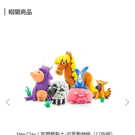
相關商品
組）
Hey Clay！智塑輕黏土-可愛動物組（17件組）
H