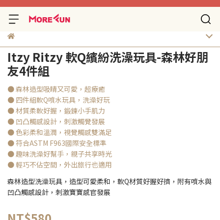
Itzy Ritzy 軟Q繽紛洗澡玩具-森林好朋
友4件組
● 森林造型吸睛又可愛，超療癒
● 四件組軟Q噴水玩具，洗澡好玩
● 材質柔軟好握，鍛鍊小手肌力
● 凹凸觸感設計，刺激觸覺發展
● 色彩柔和溫潤，視覺觸感雙滿足
● 符合ASTM F963國際安全標準
● 趣味洗澡好幫手，親子共享時光
● 輕巧不佔空間，外出旅行也適用
森林造型洗澡玩具，造型可愛柔和，軟Q材質好握好擠，附有噴水與
凹凸觸感設計，刺激寶寶感官發展
NT$580