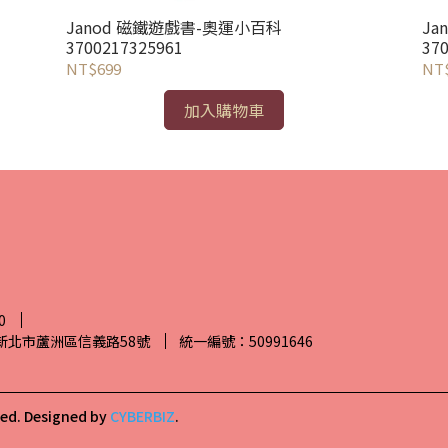
Janod 磁鐵遊戲書-奧運小百科
Ja
3700217325961
37
NT$699
NT
加入購物車
0
7新北市蘆洲區信義路58號
統一編號：50991646
ved.
Designed by
CYBERBIZ
.