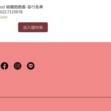
nod 磁鐵遊戲書-各行各業
Janod 趣味桌遊-
00217325978
預計七月到貨
$699
NT$990
加入購物車