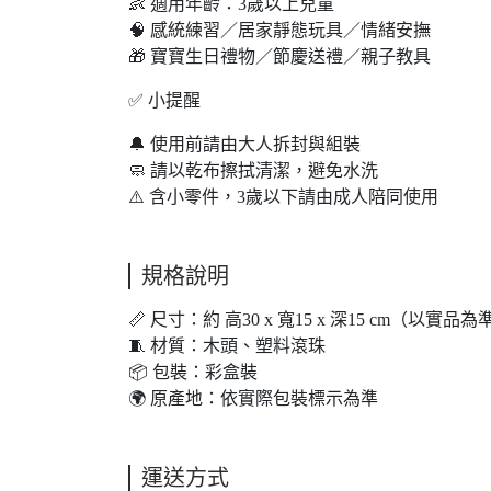
👶 適用年齡：3歲以上兒童
🧠 感統練習／居家靜態玩具／情緒安撫
🎁 寶寶生日禮物／節慶送禮／親子教具
✅ 小提醒
🔔 使用前請由大人拆封與組裝
🧼 請以乾布擦拭清潔，避免水洗
⚠️ 含小零件，3歲以下請由成人陪同使用
規格說明
📏 尺寸：約 高30 x 寬15 x 深15 cm（以實品為
🧵 材質：木頭、塑料滾珠
📦 包裝：彩盒裝
🌍 原產地：依實際包裝標示為準
運送方式