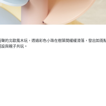
雨聲的北歐風木玩，透過彩色小珠在樹葉間緩緩滑落，發出如雨
擺設與親子共玩。