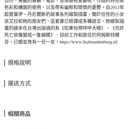
自然、美麗的書籍、電影、音樂跟視覺藝術，作品的特色是
色彩和構圖的使用，以及帶有幽默和微微的憂鬱。自2012年
起替蓋伊‧丹尼爾斯的故事系列繪製插畫，關於任性的小女
巫艾拉和她的朋友們，這套書已經譯成多種語言。她繪製插
畫的繪本在台灣出版過的有《如果你想呼呼大睡》、《也許
死亡就像變成一隻蝴蝶》，目前工作和居住於阿姆斯特爾
芬，已婚並育有一兒一女。https://www.lisabrandenburg.nl/
規格說明
運送方式
相關商品