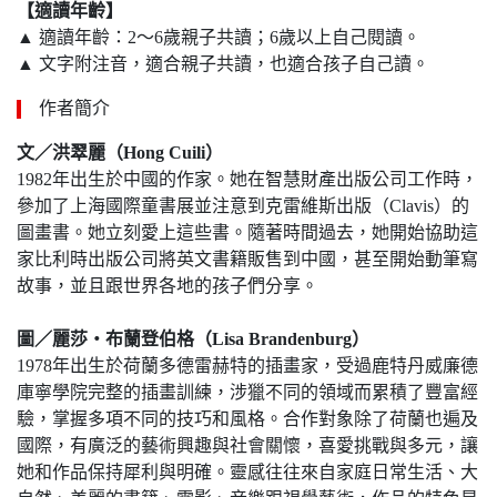
【適讀年齡】
▲ 適讀年齡：2～6歲親子共讀；6歲以上自己閱讀。
▲ 文字附注音，適合親子共讀，也適合孩子自己讀。
作者簡介
文／洪翠麗（
Hong Cuili
）
1982年出生於中國的作家。她在智慧財產出版公司工作時，
參加了上海國際童書展並注意到克雷維斯出版（Clavis）的
圖畫書。她立刻愛上這些書。隨著時間過去，她開始協助這
家比利時出版公司將英文書籍販售到中國，甚至開始動筆寫
故事，並且跟世界各地的孩子們分享。
圖／
麗莎‧布蘭登伯格（
Lisa Brandenburg
）
1978年出生於荷蘭多德雷赫特的插畫家，受過鹿特丹威廉德
庫寧學院完整的插畫訓練，涉獵不同的領域而累積了豐富經
驗，掌握多項不同的技巧和風格。合作對象除了荷蘭也遍及
國際，有廣泛的藝術興趣與社會關懷，喜愛挑戰與多元，讓
她和作品保持犀利與明確。靈感往往來自家庭日常生活、大