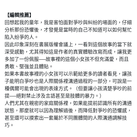
【編輯推薦】
回想起我的童年，我是害怕面對爭吵與糾紛的場面的，仔細
分析那份恐懼後，才發覺是當時的自己不知道可以如何幫忙
陷入紛爭的人。
因此印象深刻在書展版權會議上，一看到這個故事的當下就
深受感動，尤其得知這是作者的真實體驗改寫而成，讓我更
多加了一份佩服──故事裡的這個小女孩不但充滿愛，而且
勇敢、堅強並且體貼。
如果本書故事裡的小女孩可以示範給更多的讀者看見，讓孩
子能明白爭吵也是人際關係裡溝通過程的一部分，可說是一
種偶爾可能會出現的表達方式。（但要讓小孩清楚爭吵的前
提──絕對禁止涉及言語甚至是肢體的暴力。）
人們尤其在親密的家庭關係裡，如果能提前認識所有的溝通
狀態，那麼就可以因為理解過後，而降低對爭吵的恐懼感，
甚至還可以摸索出一套屬於不同團體間的人際溝通調解技
巧。