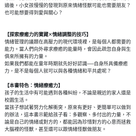
過後，小女孩慢慢的發現到原來情緒怪獸可能也需要朋友？
也可能想要得到愛與關心？
【探索療癒力的寶藏
✕
情緒調整的技巧
】
情緒管理的議題在高壓力的現代環境裡，是每個人都需要的
能力。當人們向外尋求療癒的能量時，會因此疏忽自身與生
俱來所擁有的力量。
如果我們都能在童年時期就先好好認識──自身所具備療癒
力，是不是每個人就可以與各種情緒和平共處呢？
【本書特色：情緒療癒力】
孩子的生活中有可能遇到各種糾紛，不論是親近的家人還是
校園生活。
當孩子想試著努力化解衝突，原來有更好、更簡單可以做到
的辦法，這本書示範給孩子看：多觀察、多付出的力量，不
論是自己的情緒或對方的，都能因為珍惜對方的心意而拯救
大腦裡的怪獸，甚至還可以跟情緒怪獸做朋友。