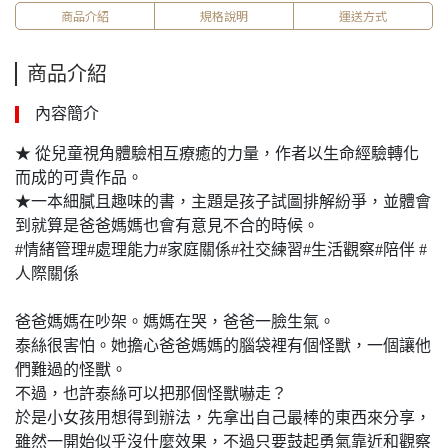
商品介紹
規格說明
運送方式
商品介紹
內容簡介
★ 從兒童視角體驗相互療癒的力量，作者以生命經驗轉化
而成的可貴作品。
★一本細膩且趣味的書，主題是孩子試圖排解紛爭，並體會
到就算是爸爸媽媽也會有意見不合的時候。
#情緒管理#處理能力#家庭關係#社交練習#生活觀察#陪伴 #
人際關係
爸爸媽媽在吵架。媽媽在哭，爸爸一臉生氣。
泰絲很害怕。她擔心爸爸媽媽的腦袋裡有個怪獸，一個讓他
們難過的怪獸。
不過，也許泰絲可以把那個怪獸嚇走？
於是小女孩用想得到辦法，先拿出自己最棒的東西來分享，
雖然一開始似乎沒什麼效果，不過只要鼓起勇氣靠近和觀察