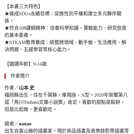
【本書三大特色】
★達成SDGs永續目標：促進性別平權和建立多元夥伴關
係。
★符合108課綱精神：培養科學知識、實驗能力、研究態度
的基本素養。
★STEAM教育養成：統整跨領域、動手做、生活應用、解
決問題、五感學習等核心能力。
【適讀年齡】9-14歲
作者簡介
作者／
山本 史
福岡縣出生，住在千葉縣。摩羯座，A型。2020年榮獲第八
屆「角川Tsubasa文庫小説獎」肯定。喜歡的甜點是鬆餅，
但是比起做，更喜歡吃。
繪者／
nanao
出生自富山縣的插畫家。現於商品插畫及音樂錄影帶插畫等