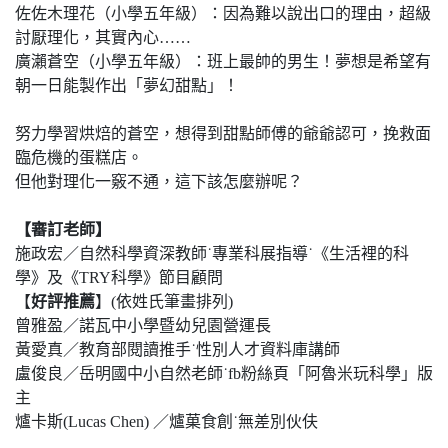
佐佐木理花（小學五年級）：因為難以說出口的理由，超級
討厭理化，其實內心……
廣瀨蒼空（小學五年級）：班上最帥的男生！夢想是希望有
朝一日能製作出「夢幻甜點」！
努力學習烘焙的蒼空，想得到甜點師傅的爺爺認可，挽救面
臨危機的蛋糕店。
但他對理化一竅不通，這下該怎麼辦呢？
【
審訂老師
】
施政宏／自然科學資深教師˙專業科展指導˙《生活裡的科
學》及《TRY科學》節目顧問
【
好評推薦
】(依姓氏筆畫排列)
曾雅盈／諾瓦中小學暨幼兒園營運長
黃愛真／教育部閱讀推手˙性別人才資料庫講師
盧俊良／岳明國中小自然老師˙fb粉絲頁「阿魯米玩科學」版
主
爐卡斯(Lucas Chen) ／爐菓食創˙無差別伙伕