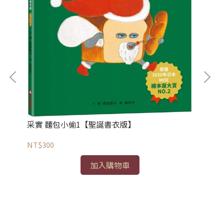
采
采實 麵包小偷1【聖誕書衣版】
NT
NT$300
案
加入購物車