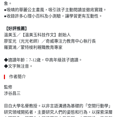
象。
●吸晴的華麗公主畫風，吸引孩子主動閱讀並徹底實踐。
●收錄許多心理小百科及小測驗，讓學習更有互動性。
【好評推薦】
溫美玉／【溫美玉科技作文】創始人
廖笙光（光光老師）／奇威專注力教育中心執行長
羅寶鴻／蒙特梭利親職教育專家
◆適讀年齡：7-12歲，中高年級孩子適讀。
◆文字無注音。
作者簡介
監修
涉谷昌三
目白大學名譽教授。以非言語溝通為基礎的「空間行動學」
研究領域開拓者，主要研究人們的姿態和行為，以探索深層