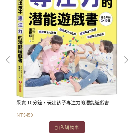
采實 10分鐘，玩出孩子專注力的潛能遊戲書
是這
采
NT$450
2
NT
加入購物車