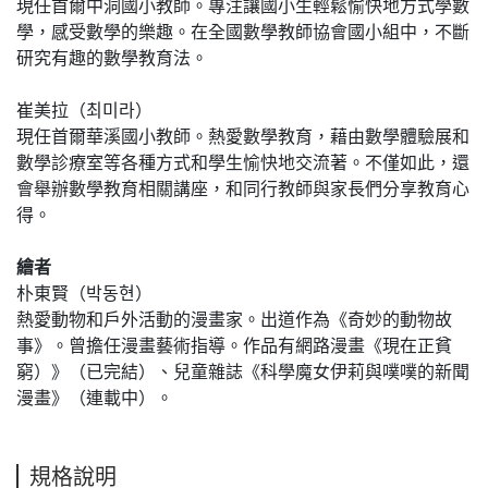
現任首爾中洞國小教師。專注讓國小生輕鬆愉快地方式學數
學，感受數學的樂趣。在全國數學教師協會國小組中，不斷
研究有趣的數學教育法。
崔美拉（최미라）
現任首爾華溪國小教師。熱愛數學教育，藉由數學體驗展和
數學診療室等各種方式和學生愉快地交流著。不僅如此，還
會舉辦數學教育相關講座，和同行教師與家長們分享教育心
得。
繪者
朴東賢（박동현）
熱愛動物和戶外活動的漫畫家。出道作為《奇妙的動物故
事》。曾擔任漫畫藝術指導。作品有網路漫畫《現在正貧
窮）》（已完結）、兒童雜誌《科學魔女伊莉與噗噗的新聞
漫畫》（連載中）。
規格說明