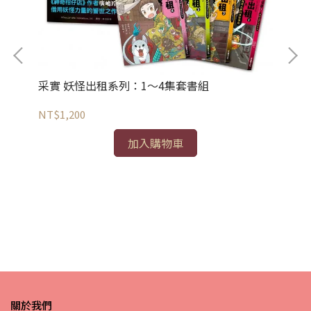
采實 妖怪出租系列：1～4集套書組
NT$1,200
加入購物車
采
NT
關於我們