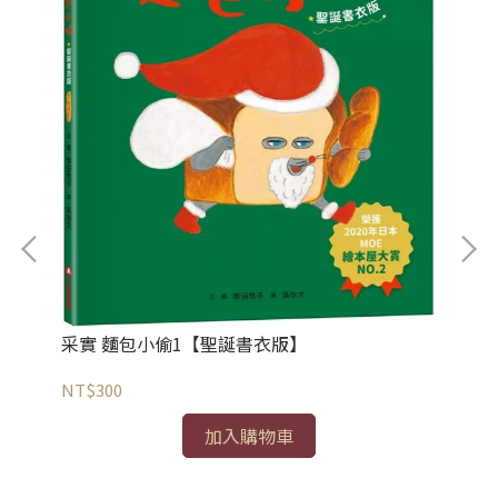
采
NT
采實 麵包小偷1【聖誕書衣版】
NT$300
是這
加入購物車