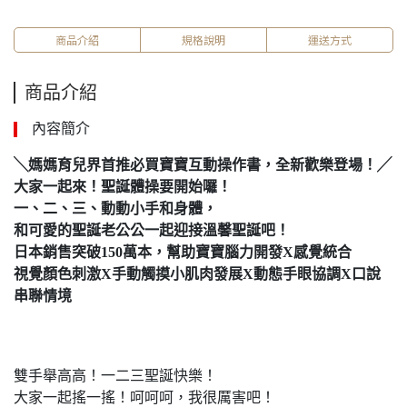
商品介紹
規格說明
運送方式
商品介紹
內容簡介
╲
媽媽育兒界首推必買寶寶互動操作書，全新歡樂登場！
╱
大家一起來！聖誕體操要開始囉！
一、二、三、動動小手和身體，
和可愛的聖誕老公公一起迎接溫馨聖誕吧！
日本銷售突破
150
萬本，幫助寶寶腦力開發
Χ
感覺統合
視覺顏色刺激
Χ
手動觸摸小肌肉發展
Χ
動態手眼協調
Χ
口說
串聯情境
雙手舉高高！一二三聖誕快樂！
大家一起搖一搖！呵呵呵，我很厲害吧！