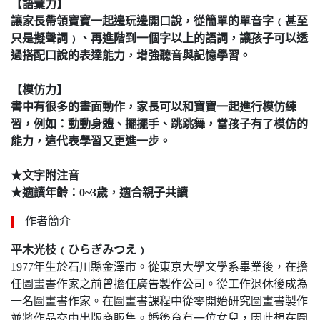
【語彙力】
讓家長帶領寶寶一起邊玩邊開口說，從簡單的單音字﹙甚至
只是擬聲詞﹚、再進階到一個字以上的語詞，讓孩子可以透
過搭配口說的表達能力，增強聽音與記憶學習。
【模仿力】
書中有很多的畫面動作，家長可以和寶寶一起進行模仿練
習，例如：動動身體、擺擺手、跳跳舞，當孩子有了模仿的
能力，這代表學習又更進一步。
★文字附注音
★適讀年齡：0~3歲，適合親子共讀
作者簡介
平木
光枝﹙ひらぎ
みつえ﹚
1977年生於石川縣金澤市。從東京大學文學系畢業後，在擔
任圖畫書作家之前曾擔任廣告製作公司。從工作退休後成為
一名圖畫書作家。在圖畫書課程中從零開始研究圖畫書製作
並將作品交由出版商販售。婚後育有一位女兒，因此想在圖