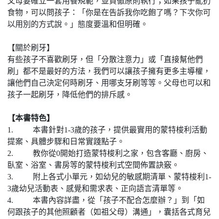
父母要確立一套用餐規範，並貫徹原則執行；如果孩子亂扔
食物，可以問孩子：「你是在告訴我你吃飽了嗎？下次你可
以用別的方式說。」態度要溫和但明確。
【關於刷牙】
有些孩子不喜歡刷牙，但「分散注意力」或「直接幫他們
刷」都不是最好的方法，我們可以讓孩子擁有更多主導權，
讓他們自己決定何時刷牙、用哪支牙刷等等。父母也可以和
孩子一起刷牙，降低他們的排斥感。
【本書特色】
1. 本書針對1-3歲的孩子，提供最實用的蒙特梭利活動
提案、具體步驟和日常實踐點子。
2. 教你從0開始打造蒙特梭利之家，包含客廳、廚房、
臥室、浴室、書房等的蒙特梭利式空間佈置訣竅。
3. 附上各式小單元，如幼兒的敏感期清單、蒙特梭利1-
3歲幼兒活動表、感覺和需求表、正向語言清單等。
4. 本書內容詳盡，從「孩子不配合怎麼辦？」到「如
何跟孩子的其他照顧者（如祖父母）溝通」，囊括各式育兒