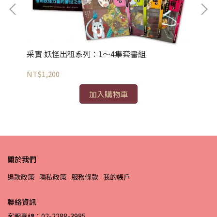
采
采實 妖怪出租系列：1～4集套書組
NT
NT$1,200
加入購物車
關於我們
退款政策
隱私政策
服務條款
我的帳戶
聯絡資訊
客服專線：02-2288-3985