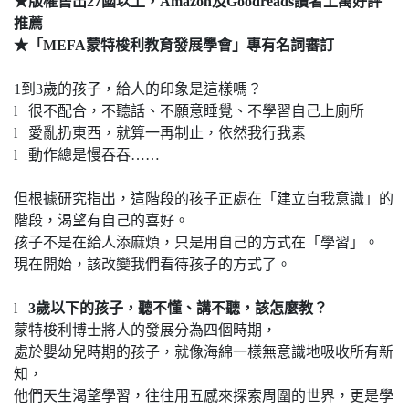
★版權售出27
國以上，Amazon
及Goodreads
讀者上萬好評
推薦
★「MEFA
蒙特梭利教育發展學會」專有名詞審訂
1到3歲的孩子，給人的印象是這樣嗎？
l 很不配合，不聽話、不願意睡覺、不學習自己上廁所
l 愛亂扔東西，就算一再制止，依然我行我素
l 動作總是慢吞吞……
但根據研究指出，這階段的孩子正處在「建立自我意識」的
階段，渴望有自己的喜好。
孩子不是在給人添麻煩，只是用自己的方式在「學習」。
現在開始，該改變我們看待孩子的方式了。
l
3
歲以下的孩子，聽不懂、講不聽，該怎麼教？
蒙特梭利博士將人的發展分為四個時期，
處於嬰幼兒時期的孩子，就像海綿一樣無意識地吸收所有新
知，
他們天生渴望學習，往往用五感來探索周圍的世界，更是學