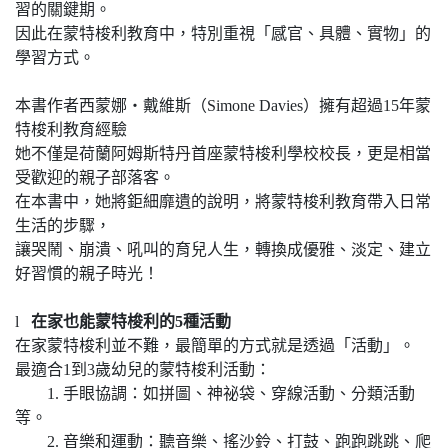
習的關鍵期。
因此在蒙特梭利教育中，特別重視「感官、具體、實物」的
學習方式。
本書作者西蒙娜‧戴維斯（Simone Davies）擁有超過15年蒙
特梭利教育經驗
她不僅是荷蘭阿姆斯特丹首座蒙特梭利學校校長，更是相當
受歡迎的親子部落客。
在本書中，她將鉅細靡遺的說明，將蒙特梭利教育帶入日常
生活的步驟，
讓哭鬧、崩潰、吼叫的育兒人生，轉換成優雅、淡定、建立
好習慣的親子時光！
l
在家也能蒙特梭利的5
種活動
在家蒙特梭利並不難，最簡單的方式就是透過「活動」。
最適合1到3歲幼兒的蒙特梭利活動：
1. 手眼協調：如拼圖、神祕袋、穿線活動、分類活動
等。
2. 音樂和運動：聽音樂、搖沙鈴、打鼓、跑跑跳跳、爬