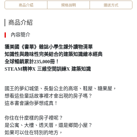
商品介紹
規格說明
運送方式
商品介紹
內容簡介
獲美國《書單》雜誌小學生課外讀物清單
知識性
與
趣味性完美結合的建築知識繪本經典
全球暢銷累計
235,000
冊！
STEAM
精神
X
三維空間訓練
X
建築知識
國王的夢幻城堡、長髮公主的高塔、鞋屋、糖果屋，
想看這些童話故事裡才會出現的房子嗎？
這本書會讓你夢想成真！
你住在什麼樣的房子裡呢？
是公寓、大樓、透天厝，還是鄉間小屋？
如果可以住在特別的地方，