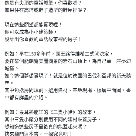
像是有尖頂的童話城堡，你喜歡嗎？
如果住在高塔或鞋子造型的鞋屋裡呢？
現在這些願望都能實現喔！
你可以成為小小建築師，
設計出你喜歡的童話故事裡的房子！
例如：早在150多年前，國王路得維希二式就決定，
要在某個能飽覽美麗湖景的岩石山頂上，為自己蓋一座夢幻
城堡。
如今這個夢想實現了！就是位於德國的巴伐利亞邦的新天鵝
堡。
其中包括房間規劃、選用建材、基地現場、樓層平面圖，書
中都有詳盡的介紹。
例如：最耳熟能詳的《三隻小豬》的故事，
其中三隻小豬分別使用不同的建材來蓋房子，
想知道這些房子最後真的能蓋起來嗎？
快來翻開這本書，一探究竟吧！