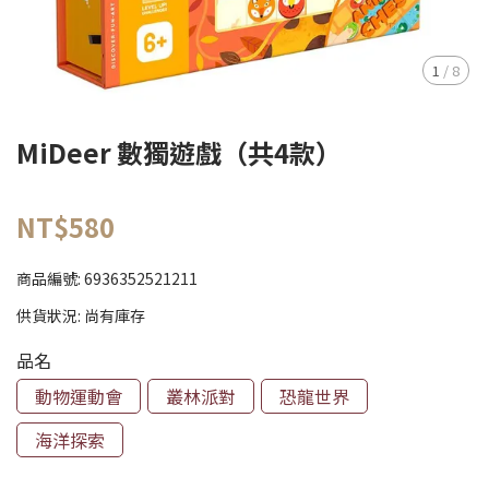
1
/
8
MiDeer 數獨遊戲（共4款）
NT$580
商品編號:
6936352521211
供貨狀況:
尚有庫存
品名
動物運動會
叢林派對
恐龍世界
海洋探索