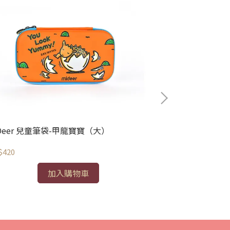
Deer 兒童筆袋-甲龍寶寶（大）
MiDeer 光柵
$420
NT$620
加入購物車