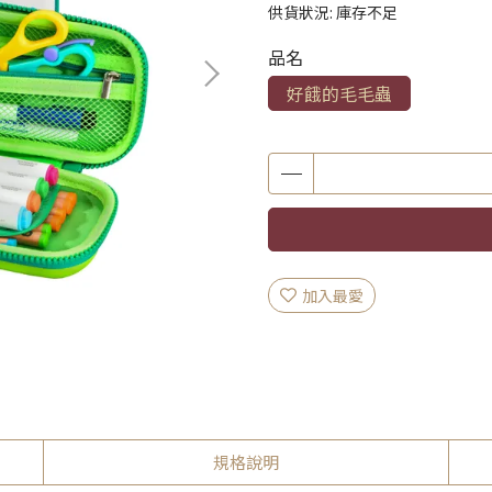
供貨狀況:
庫存不足
品名
好餓的毛毛蟲
加入最愛
規格說明