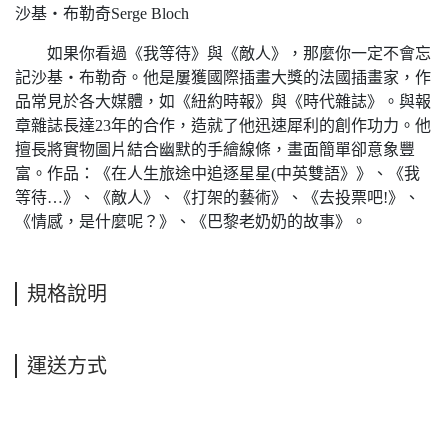
沙基‧布勒奇Serge Bloch
如果你看過《我等待》與《敵人》，那麼你一定不會忘
記沙基‧布勒奇。他是屢獲國際插畫大獎的法國插畫家，作
品常見於各大媒體，如《紐約時報》與《時代雜誌》。與報
章雜誌長達23年的合作，造就了他迅速犀利的創作功力。他
擅長將實物圖片結合幽默的手繪線條，畫面簡單卻意象豐
富。作品：《在人生旅途中追逐星星(中英雙語》》、《我
等待…》、《敵人》、《打架的藝術》、《去投票吧!》、
《情感，是什麼呢？》、《巴黎老奶奶的故事》。
規格說明
運送方式