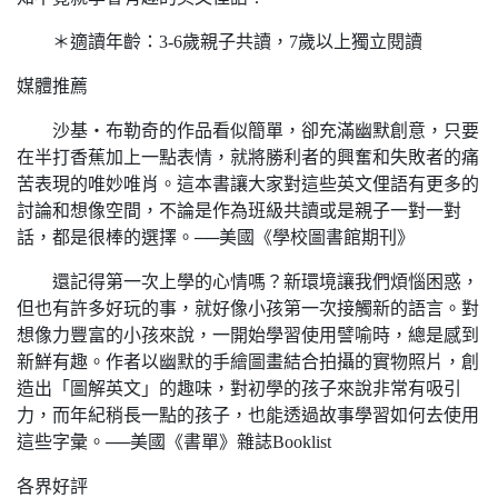
＊適讀年齡：3-6歲親子共讀，7歲以上獨立閱讀
媒體推薦
沙基‧布勒奇的作品看似簡單，卻充滿幽默創意，只要
在半打香蕉加上一點表情，就將勝利者的興奮和失敗者的痛
苦表現的唯妙唯肖。這本書讓大家對這些英文俚語有更多的
討論和想像空間，不論是作為班級共讀或是親子一對一對
話，都是很棒的選擇。──美國《學校圖書館期刊》
還記得第一次上學的心情嗎？新環境讓我們煩惱困惑，
但也有許多好玩的事，就好像小孩第一次接觸新的語言。對
想像力豐富的小孩來說，一開始學習使用譬喻時，總是感到
新鮮有趣。作者以幽默的手繪圖畫結合拍攝的實物照片，創
造出「圖解英文」的趣味，對初學的孩子來說非常有吸引
力，而年紀稍長一點的孩子，也能透過故事學習如何去使用
這些字彙。──美國《書單》雜誌Booklist
各界好評