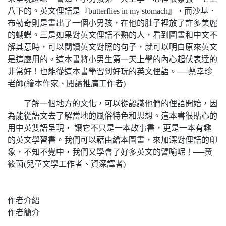
八下的。英文俚語是『butterflies in my stomach』，而沙基．
布勒奇則是畫出了一個小男孩，在他的肚子裡放了許多美麗
的蝴蝶。三是如果對英文俚語不熟的人，看到圖畫和中文不
解其意時，可以閱讀英文對照的句子，就可以明白原來英文
是這麼用的。這本書將小男生第一天上學的內心起伏表達的
非常好！也能從這本書學習到好玩的英文俚語。──蔡幸珍
老師(繪本作家、閱讀推廣工作者)
了解一個地方的文化，可以從認識他們的俚語開始，因
為能從語文去了解當地的風俗特色和思想。這本書很貼心的
用中英雙語呈現， 讓它不只是一本故事書，更是一本有趣
的英文學習書。我們可以藉由繪本圖畫，來加深對俚語的印
象，不知不覺中，我們又學會了好多英文的譬喻呢！──黃
筱茵(兒童文學工作者、資深譯者)
作者介紹
作者簡介