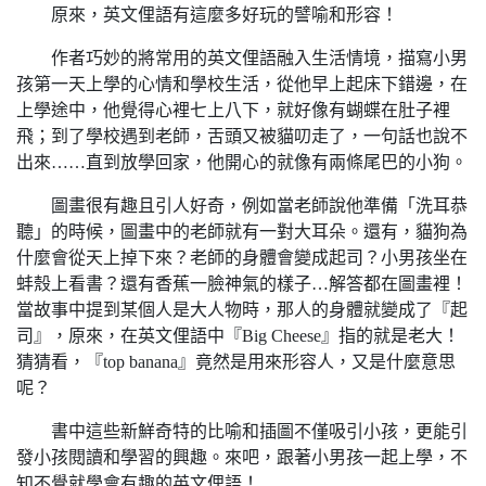
原來，英文俚語有這麼多好玩的譬喻和形容！
作者巧妙的將常用的英文俚語融入生活情境，描寫小男
孩第一天上學的心情和學校生活，從他早上起床下錯邊，在
上學途中，他覺得心裡七上八下，就好像有蝴蝶在肚子裡
飛；到了學校遇到老師，舌頭又被貓叨走了，一句話也說不
出來……直到放學回家，他開心的就像有兩條尾巴的小狗。
圖畫很有趣且引人好奇，例如當老師說他準備「洗耳恭
聽」的時候，圖畫中的老師就有一對大耳朵。還有，貓狗為
什麼會從天上掉下來？老師的身體會變成起司？小男孩坐在
蚌殼上看書？還有香蕉一臉神氣的樣子…解答都在圖畫裡！
當故事中提到某個人是大人物時，那人的身體就變成了『起
司』，原來，在英文俚語中『Big Cheese』指的就是老大！
猜猜看，『top banana』竟然是用來形容人，又是什麼意思
呢？
書中這些新鮮奇特的比喻和插圖不僅吸引小孩，更能引
發小孩閱讀和學習的興趣。來吧，跟著小男孩一起上學，不
知不覺就學會有趣的英文俚語！