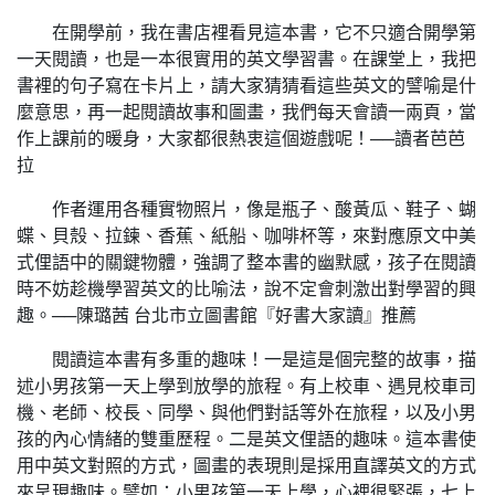
在開學前，我在書店裡看見這本書，它不只適合開學第
一天閱讀，也是一本很實用的英文學習書。在課堂上，我把
書裡的句子寫在卡片上，請大家猜猜看這些英文的譬喻是什
麼意思，再一起閱讀故事和圖畫，我們每天會讀一兩頁，當
作上課前的暖身，大家都很熱衷這個遊戲呢！──讀者芭芭
拉
作者運用各種實物照片，像是瓶子、酸黃瓜、鞋子、蝴
蝶、貝殼、拉鍊、香蕉、紙船、咖啡杯等，來對應原文中美
式俚語中的關鍵物體，強調了整本書的幽默感，孩子在閱讀
時不妨趁機學習英文的比喻法，說不定會刺激出對學習的興
趣。──陳璐茜 台北市立圖書館『好書大家讀』推薦
閱讀這本書有多重的趣味！一是這是個完整的故事，描
述小男孩第一天上學到放學的旅程。有上校車、遇見校車司
機、老師、校長、同學、與他們對話等外在旅程，以及小男
孩的內心情緒的雙重歷程。二是英文俚語的趣味。這本書使
用中英文對照的方式，圖畫的表現則是採用直譯英文的方式
來呈現趣味。譬如：小男孩第一天上學，心裡很緊張，七上