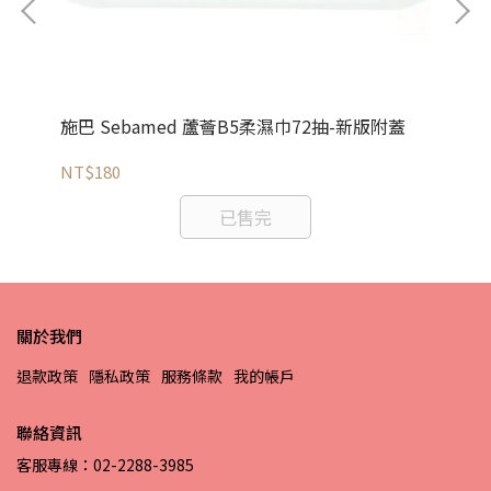
施巴 Sebamed 蘆薈B5柔濕巾72抽-新版附蓋
施巴
NT$180
NT
已售完
關於我們
退款政策
隱私政策
服務條款
我的帳戶
聯絡資訊
客服專線：02-2288-3985