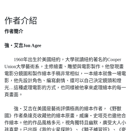
作者介紹
作者簡介
強‧艾吉Jon Agee
1960年出生於美國紐約，大學就讀紐約著名的Cooper
Union大學藝術系，主修繪畫、雕塑與電影製作。他發現畫
電影分鏡圖和製作繪本手稿非常相似，一本繪本就像一場電
影，他先設計角色、編寫劇情、還可以自己決定鏡頭和燈
光…這種處理電影的方式，也同樣被他拿來處理繪本的每一
頁畫面。
強‧艾吉在美國是藝術評價極高的繪本作者，《野獸
國》作者桑達克收藏他的繪本原畫，威廉‧史塔克也邀他合
作繪本。他的作品風格多元，視角獨特且幽默，廣受大人小
孩喜愛。已出版《我的火星探險》、《獅子補習班》、《麥