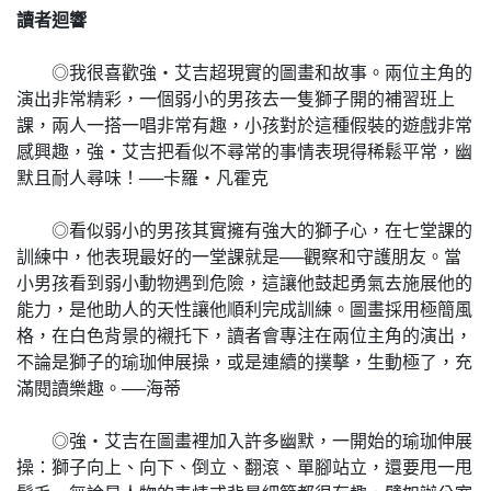
讀者迴響
◎我很喜歡強‧艾吉超現實的圖畫和故事。兩位主角的
演出非常精彩，一個弱小的男孩去一隻獅子開的補習班上
課，兩人一搭一唱非常有趣，小孩對於這種假裝的遊戲非常
感興趣，強‧艾吉把看似不尋常的事情表現得稀鬆平常，幽
默且耐人尋味！──卡羅‧凡霍克
◎看似弱小的男孩其實擁有強大的獅子心，在七堂課的
訓練中，他表現最好的一堂課就是──觀察和守護朋友。當
小男孩看到弱小動物遇到危險，這讓他鼓起勇氣去施展他的
能力，是他助人的天性讓他順利完成訓練。圖畫採用極簡風
格，在白色背景的襯托下，讀者會專注在兩位主角的演出，
不論是獅子的瑜珈伸展操，或是連續的撲擊，生動極了，充
滿閱讀樂趣。──海蒂
◎強‧艾吉在圖畫裡加入許多幽默，一開始的瑜珈伸展
操：獅子向上、向下、倒立、翻滾、單腳站立，還要甩一甩