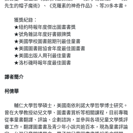
先生的帽子魔術》、《克羅素的神奇作品》、等20多本書。
獲獎紀錄：
★紐約時報年度傑出圖畫書獎
★號角雜誌年度好書銀牌獎
★美國學校圖書館期刊最佳童書
★美國圖書館協會年度最佳圖畫書
★美國出版人周刊最佳童書
★洛杉磯時報年度最佳圖書
譯者簡介
柯倩華
輔仁大學哲學碩士，美國南依利諾大學哲學博士研究。
曾在大學教授幼兒文學、圖畫書賞析等相關課程，目前專職
從事童書翻譯、評論、企劃諮詢，並參與各項兒童文學獎評
審工作。翻譯圖畫書及青少年小說共逾百本，現為童書評論