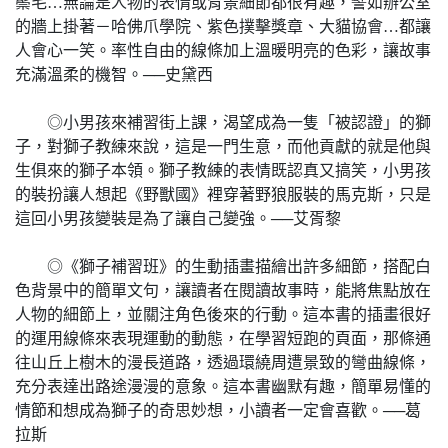
鬃毛…無論是人物的表情或背景細節都很有趣，譬如辦公室
的牆上掛著－哈佛爪學院、紫色撲擊獎章、大貓協會…都讓
人會心一笑。率性自由的線條加上溫暖明亮的色彩，讓故事
充滿溫柔的機智。──史黛西
◎小男孩來補習街上課，渴望成為一隻「被認證」的獅
子，對獅子教練來說，這是一門生意，而他貢獻的就是他與
生俱來的獅子本領。獅子教練的表情既認真又搞笑，小男孩
的裝扮讓人想起《野獸國》裡穿著野狼服裝的馬克斯，只是
這回小男孩變裝是為了讓自己變強。──艾胥黎
◎《獅子補習班》的生動插畫描繪出許多細節，搭配白
色背景中的簡單文句，讓讀者在閱讀故事時，能將焦點放在
人物的細節上，並關注角色後來的行動。這本書的插畫很好
的運用線條來表現運動的動態，在學習短跑的頁面，那條通
往山丘上樹木的漫長道路，透過環繞周遭景致的彎曲線條，
充分表達出路途漫漫的意象。這本書幽默有趣，簡單易懂的
情節和想成為獅子的奇思妙想，小讀者一定會喜歡。──葛
拉斯