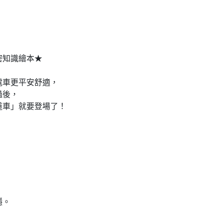
知識繪本★
安舒適，
，
就要登場了！
穩。