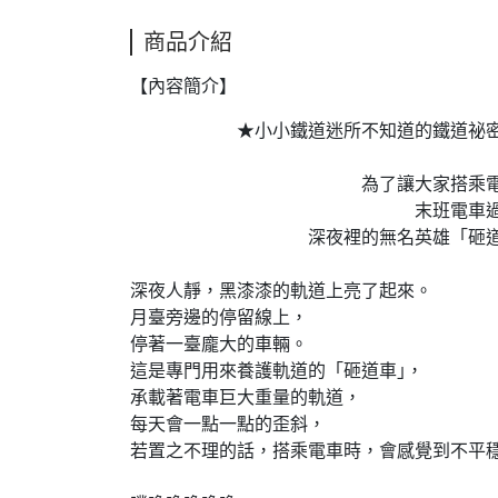
商品介紹
【內容簡介】
★小小鐵道迷所不知道的鐵道祕密
為了讓大家搭乘電車更平
末班電車過後
深夜裡的無名英雄「砸道車」
深夜人靜，黑漆漆的軌道上亮了起來。
月臺旁邊的停留線上，
停著一臺龐大的車輛。
這是專門用來養護軌道的「砸道車｣，
承載著電車巨大重量的軌道，
每天會一點一點的歪斜，
若置之不理的話，搭乘電車時，會感覺到不平