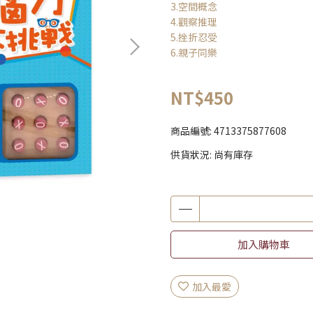
3.空間概念
4.觀察推理
5.挫折忍受
6.親子同樂
NT$450
商品編號:
4713375877608
供貨狀況:
尚有庫存
加入購物車
加入最愛