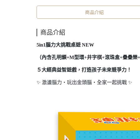
商品介紹
商品介紹
5in1腦力大挑戰桌遊 NEW
（內含孔明鎖+M型環+井字棋+滾珠盒+疊疊樂
５大經典益智遊戲，打造孩子未來競爭力！
✨ 激盪腦力・玩出金頭腦・全家一起挑戰 ✨